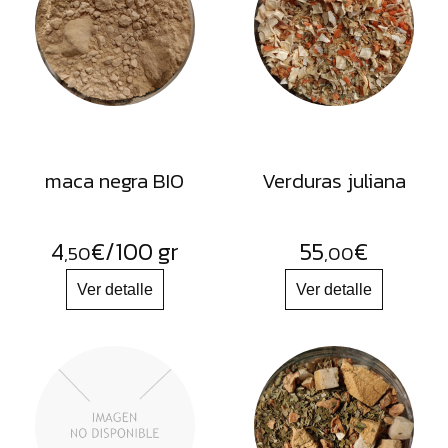
FRUTOS
SECOS
SAL
HIERBAS
HARINAS
ACEITES
maca negra BIO
Verduras juliana
FLORES
PRODUCTOS
4
€
/100 gr
55
€
,50
,00
ACCESORIOS
ALIMENTOS
DESHIDRATADOS