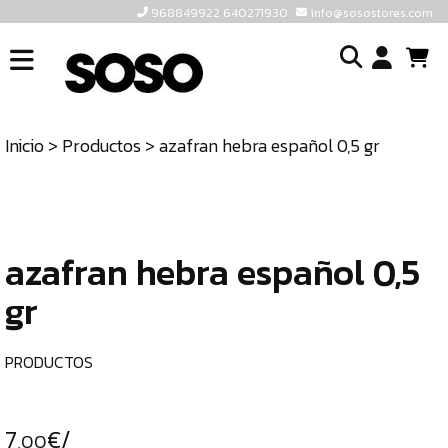
968849922 640271930
info@sosostores.com
INICIO
I
SOSOSTORES
Inicio
>
Productos
> azafran hebra español 0,5 gr
TIENDA
o
CONTACTO
cr
un
ULTIMAS
cu
UNIDADES
azafran hebra español 0,5
gr
968849922
640271930
PRODUCTOS
INFO@SOSOSTORES.COM
7
€/
,00