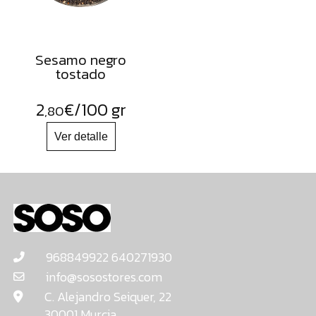
Sesamo negro
tostado
2
€
/100 gr
,80
968849922 640271930
info@sosostores.com
C. Alejandro Seiquer, 22
30001 Murcia