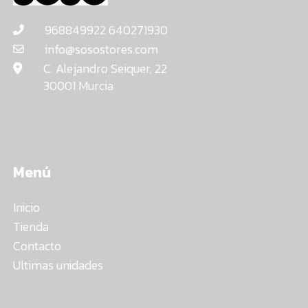
968849922 640271930
info@sosostores.com
C. Alejandro Seiquer, 22
30001 Murcia
Menú
Inicio
Tienda
Contacto
Ultimas unidades