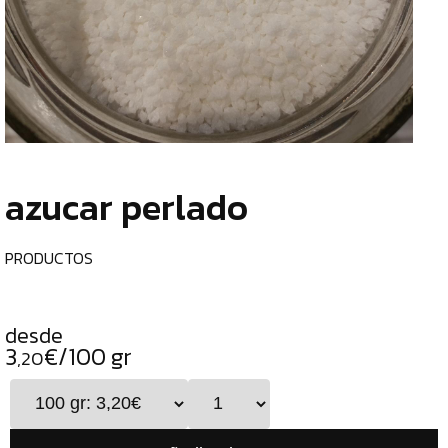
TIENDA
CHOCOLATES
¿
ESPECIALES
o
tu
ESPECIAS
c
TÉS
azucar perlado
CAFÉS
GENERAL
PRODUCTOS
TOP
VENTAS
desde
INFUSIONES
3
€/100 gr
,20
LEGUMBRES
SEMILLAS