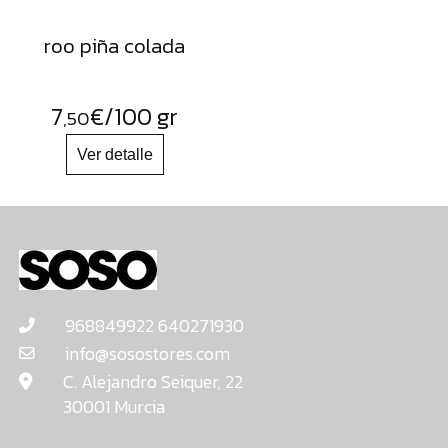
roo piña colada
7
€
/100 gr
,50
968849922 640271930
info@sosostores.com
C. Alejandro Seiquer, 22
30001 Murcia