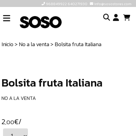
968849922 640271930
info@sosostores.com
INICIO
I
SOSOSTORES
Inicio
>
No a la venta
> Bolsita fruta Italiana
TIENDA
o
CONTACTO
cr
un
ULTIMAS
cu
UNIDADES
Bolsita fruta Italiana
968849922
640271930
NO A LA VENTA
INFO@SOSOSTORES.COM
2
€/
,00