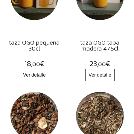
FRUTOS
SECOS
SAL
HIERBAS
HARINAS
taza OGO pequeña
taza OGO tapa
30cl
madera 47,5cl
ACEITES
FLORES
18
€
23
€
,00
,00
PRODUCTOS
ACCESORIOS
ALIMENTOS
DESHIDRATADOS