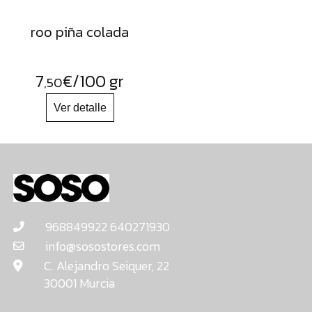
roo piña colada
7
€
/100 gr
,50
968849922 640271930
info@sosostores.com
C. Alejandro Seiquer, 22
30001 Murcia