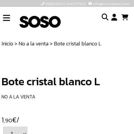
968849922 640271930
info@sosostores.com
INICIO
I
SOSOSTORES
Inicio
>
No a la venta
> Bote cristal blanco L
TIENDA
o
CONTACTO
cr
un
ULTIMAS
cu
UNIDADES
Bote cristal blanco L
968849922
640271930
NO A LA VENTA
INFO@SOSOSTORES.COM
1
€/
,90