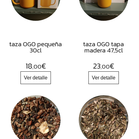
FRUTOS
SECOS
SAL
HIERBAS
HARINAS
taza OGO pequeña
taza OGO tapa
30cl
madera 47,5cl
ACEITES
FLORES
18
€
23
€
,00
,00
PRODUCTOS
ACCESORIOS
ALIMENTOS
DESHIDRATADOS