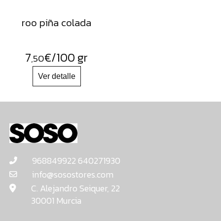
roo piña colada
7
€
/100 gr
,50
968849922 640271930
info@sosostores.com
C. Alejandro Seiquer, 22
30001 Murcia