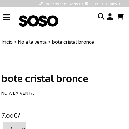
968849922 640271930
info@sosostores.com
INICIO
I
SOSOSTORES
Inicio
>
No a la venta
> bote cristal bronce
TIENDA
o
CONTACTO
cr
un
ULTIMAS
cu
UNIDADES
bote cristal bronce
968849922
640271930
NO A LA VENTA
INFO@SOSOSTORES.COM
7
€/
,00