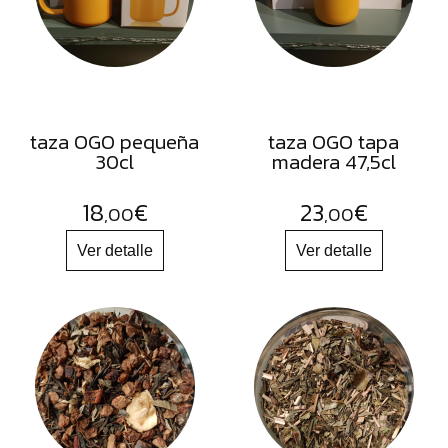
FRUTOS
SECOS
SAL
HIERBAS
HARINAS
taza OGO pequeña
taza OGO tapa
30cl
madera 47,5cl
ACEITES
FLORES
18
€
23
€
,00
,00
PRODUCTOS
ACCESORIOS
ALIMENTOS
DESHIDRATADOS