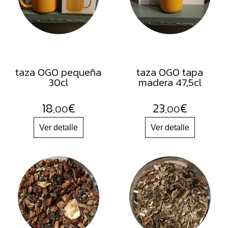
FRUTOS
SECOS
SAL
HIERBAS
HARINAS
taza OGO pequeña
taza OGO tapa
30cl
madera 47,5cl
ACEITES
FLORES
18
€
23
€
,00
,00
PRODUCTOS
ACCESORIOS
ALIMENTOS
DESHIDRATADOS