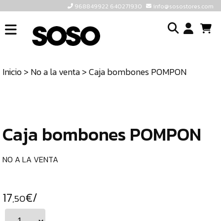
968849922 640271930
info@sosostores.com
INICIO
I
SOSOSTORES
Inicio
>
No a la venta
> Caja bombones POMPON
TIENDA
o
CONTACTO
cr
un
ULTIMAS
cu
UNIDADES
Caja bombones POMPON
968849922
640271930
NO A LA VENTA
INFO@SOSOSTORES.COM
17
€/
,50