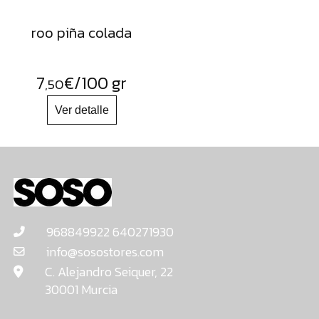
roo piña colada
7
€
/100 gr
,50
968849922 640271930
info@sosostores.com
C. Alejandro Seiquer, 22
30001 Murcia