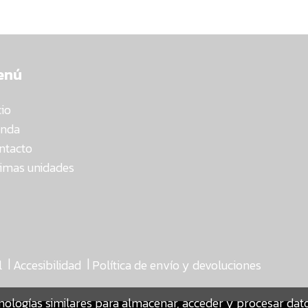
enú
cio
enda
ntacto
timas unidades
|
|
l
Accesibilidad
Política de envío y devoluciones
nologías similares para almacenar, acceder y procesar da