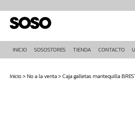
Inicio
Sosostores
Tienda
Contacto
Ultimas
INICIO
SOSOSTORES
TIENDA
CONTACTO
U
unidades
968849922
Inicio
>
No a la venta
> Caja galletas mantequilla BRES
640271930
info@sosostores.com
Tienda