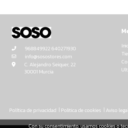
M
Ini
968849922 640271930
Ti
info@sosostores.com
Co
C. Alejandro Seiquer, 22
Ul
30001 Murcia
|
|
Política de privacidad
Politica de cookies
Aviso lega
Con su consentimiento, usamos cookies o tec