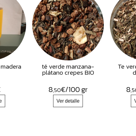
 madera
té verde manzana-
Te ver
plátano crepes BIO
d
€
8
€
/100 gr
8
,50
,5