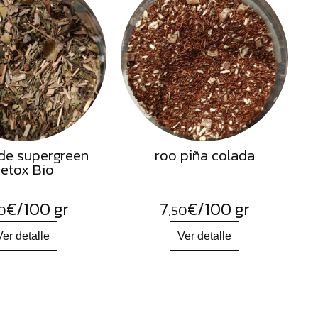
de supergreen
roo piña colada
etox Bio
€
/100 gr
7
€
/100 gr
0
,50