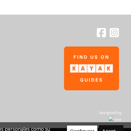
designed by
tos personales como su