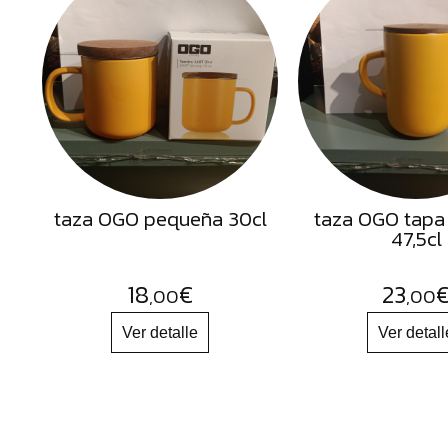
Semillas
Frutos
Secos
Sal
Hierbas
Harinas
Aceites
taza OGO pequeña 30cl
taza OGO tapa
47,5cl
Flores
Productos
18
€
23
,00
,00
Accesorios
Alimentos
deshidratados