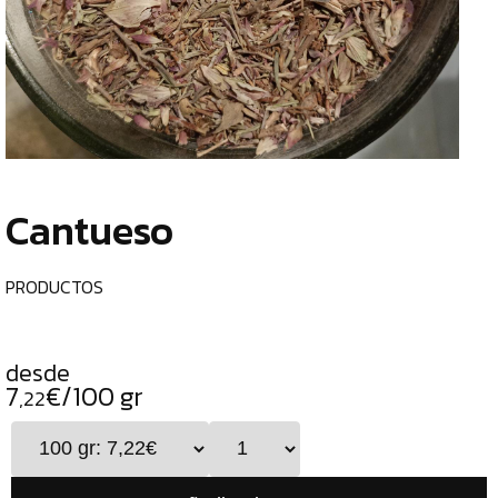
TIENDA
CHOCOLATES
¿
ESPECIALES
o
tu
ESPECIAS
c
TÉS
Cantueso
CAFÉS
GENERAL
PRODUCTOS
TOP
VENTAS
desde
INFUSIONES
7
€/100 gr
,22
LEGUMBRES
SEMILLAS