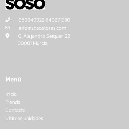
968849922 640271930
info@sosostores.com
C. Alejandro Seiquer, 22
30001 Murcia
Menú
Inicio
Tienda
Contacto
Ultimas unidades