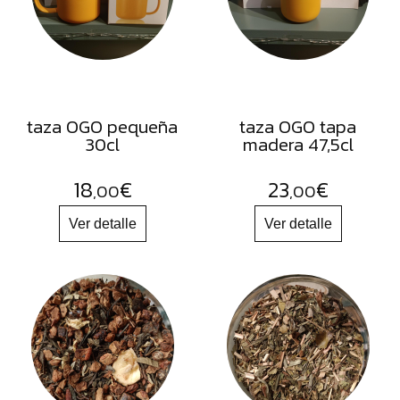
FRUTOS
SECOS
SAL
HIERBAS
HARINAS
taza OGO pequeña
taza OGO tapa
30cl
madera 47,5cl
ACEITES
FLORES
18
€
23
€
,00
,00
PRODUCTOS
ACCESORIOS
ALIMENTOS
DESHIDRATADOS