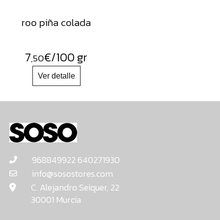
roo piña colada
7
€
/100 gr
,50
968849922 640271930
info@sosostores.com
C. Alejandro Seiquer, 22
30001 Murcia