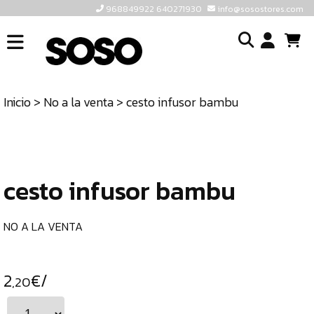
968849922 640271930
info@sosostores.com
INICIO
I
SOSOSTORES
Inicio
>
No a la venta
> cesto infusor bambu
TIENDA
o
CONTACTO
cr
un
ULTIMAS
cu
UNIDADES
cesto infusor bambu
968849922
640271930
NO A LA VENTA
INFO@SOSOSTORES.COM
2
€/
,20