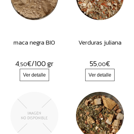
FRUTOS
SECOS
SAL
HIERBAS
HARINAS
maca negra BIO
Verduras juliana
ACEITES
FLORES
4
€
/100 gr
55
€
,50
,00
PRODUCTOS
ACCESORIOS
ALIMENTOS
DESHIDRATADOS