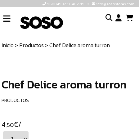
968849922 640271930
info@sosostores.com
INICIO
I
SOSOSTORES
Inicio
>
Productos
> Chef Delice aroma turron
TIENDA
o
CONTACTO
cr
un
ULTIMAS
cu
UNIDADES
Chef Delice aroma turron
968849922
640271930
PRODUCTOS
INFO@SOSOSTORES.COM
4
€/
,50