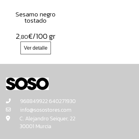
Sesamo negro
tostado
2
€
/100 gr
,80
968849922 640271930
info@sosostores.com
C. Alejandro Seiquer, 22
30001 Murcia