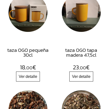
FRUTOS
SECOS
SAL
HIERBAS
HARINAS
ACEITES
taza OGO pequeña
taza OGO tapa
FLORES
30cl
madera 47,5cl
PRODUCTOS
18
€
23
€
ACCESORIOS
,00
,00
ALIMENTOS
DESHIDRATADOS