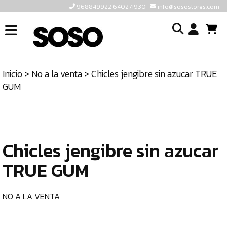
968849922 640271930
info@sosostores.com
INICIO
I
SOSOSTORES
Inicio
>
No a la venta
> Chicles jengibre sin azucar TRUE
TIENDA
o
GUM
CONTACTO
cr
un
ULTIMAS
cu
UNIDADES
Chicles jengibre sin azucar
968849922
640271930
TRUE GUM
INFO@SOSOSTORES.COM
NO A LA VENTA