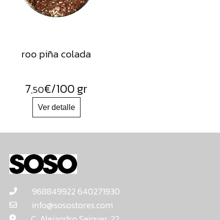
roo piña colada
7
€
/100 gr
,50
968849922 640271930
info@sosostores.com
C. Alejandro Seiquer, 22