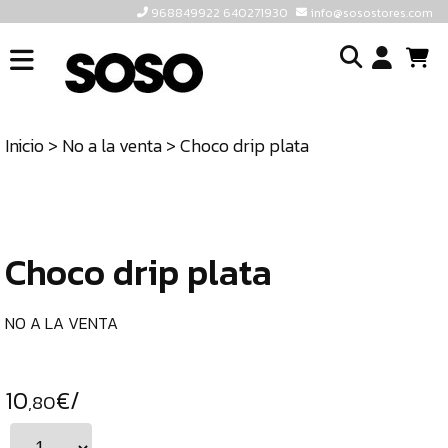
968849922 640271930
info@sosostores.com
INICIO
I
SOSOSTORES
Inicio
>
No a la venta
> Choco drip plata
TIENDA
o
CONTACTO
cr
un
ULTIMAS
cu
UNIDADES
Choco drip plata
968849922
640271930
NO A LA VENTA
INFO@SOSOSTORES.COM
10
€/
,80