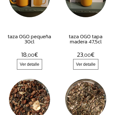
FRUTOS
SECOS
SAL
HIERBAS
HARINAS
taza OGO pequeña
taza OGO tapa
30cl
madera 47,5cl
ACEITES
FLORES
18
€
23
€
,00
,00
PRODUCTOS
ACCESORIOS
ALIMENTOS
DESHIDRATADOS