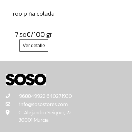
roo piña colada
7
€
/100 gr
,50
968849922 640271930
info@sosostores.com
C. Alejandro Seiquer, 22
30001 Murcia