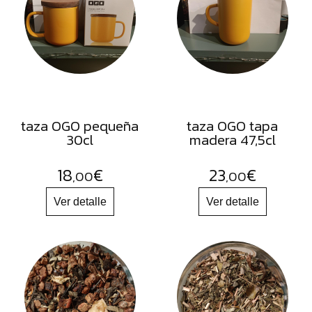
FRUTOS
SECOS
SAL
HIERBAS
HARINAS
ACEITES
taza OGO pequeña
taza OGO tapa
30cl
madera 47,5cl
FLORES
PRODUCTOS
18
€
23
€
,00
,00
ACCESORIOS
ALIMENTOS
DESHIDRATADOS