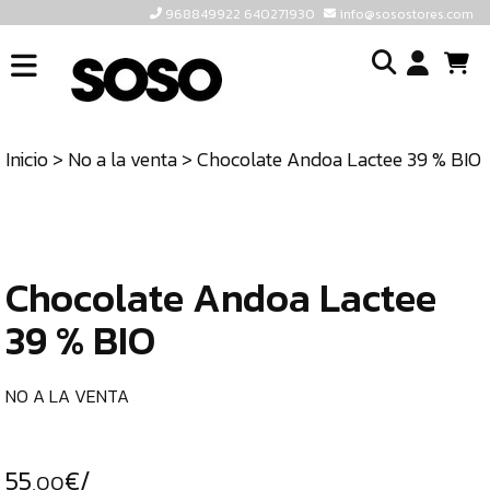
968849922 640271930
info@sosostores.com
INICIO
I
SOSOSTORES
Inicio
>
No a la venta
> Chocolate Andoa Lactee 39 % BIO
TIENDA
o
CONTACTO
cr
un
ULTIMAS
cu
UNIDADES
Chocolate Andoa Lactee
39 % BIO
968849922
640271930
NO A LA VENTA
INFO@SOSOSTORES.COM
55
€/
,00