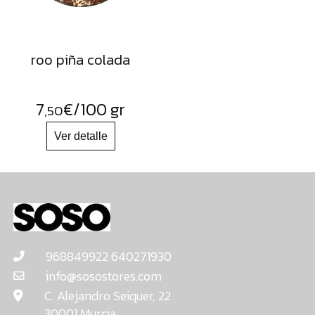
roo piña colada
7
€
/100 gr
,50
968849922 640271930
info@sosostores.com
C. Alejandro Seiquer, 22
30001 Murcia