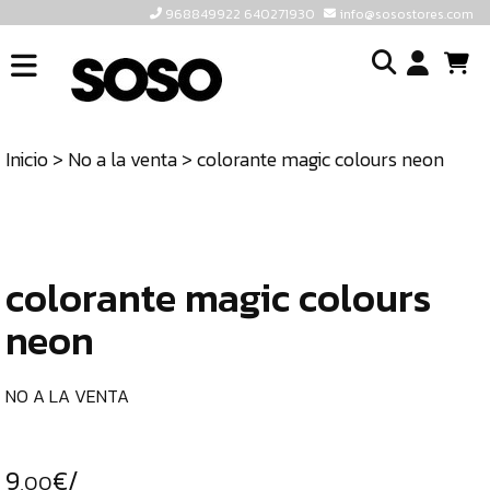
968849922 640271930
info@sosostores.com
INICIO
I
SOSOSTORES
Inicio
>
No a la venta
> colorante magic colours neon
TIENDA
o
CONTACTO
cr
un
ULTIMAS
cu
UNIDADES
colorante magic colours
neon
968849922
640271930
NO A LA VENTA
INFO@SOSOSTORES.COM
9
€/
,00