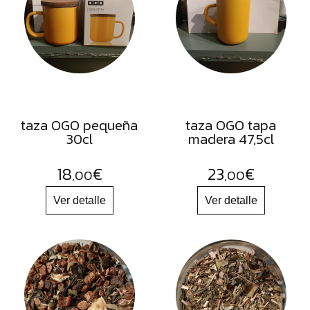
FRUTOS
SECOS
SAL
HIERBAS
HARINAS
ACEITES
taza OGO pequeña
taza OGO tapa
30cl
madera 47,5cl
FLORES
PRODUCTOS
18
€
23
€
,00
,00
ACCESORIOS
ALIMENTOS
DESHIDRATADOS