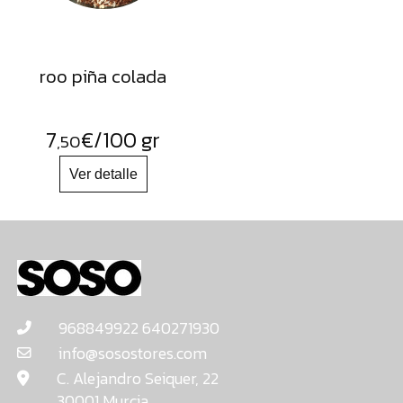
roo piña colada
7
€
/100 gr
,50
968849922 640271930
info@sosostores.com
C. Alejandro Seiquer, 22
30001 Murcia