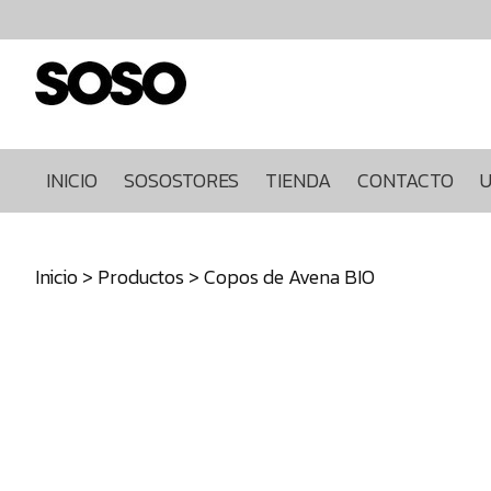
Inicio
Sosostores
Tienda
Contacto
Ultimas
INICIO
SOSOSTORES
TIENDA
CONTACTO
U
unidades
968849922
Inicio
>
Productos
> Copos de Avena BIO
640271930
info@sosostores.com
Tienda