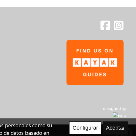
designed by
tos personales como su
to de datos basado en