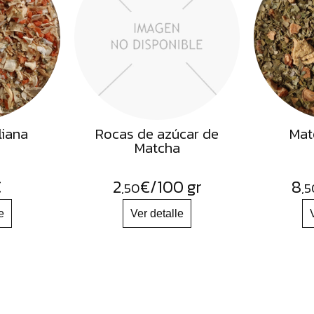
liana
Rocas de azúcar de
Mat
Matcha
€
2
€
/100 gr
8
,50
,5