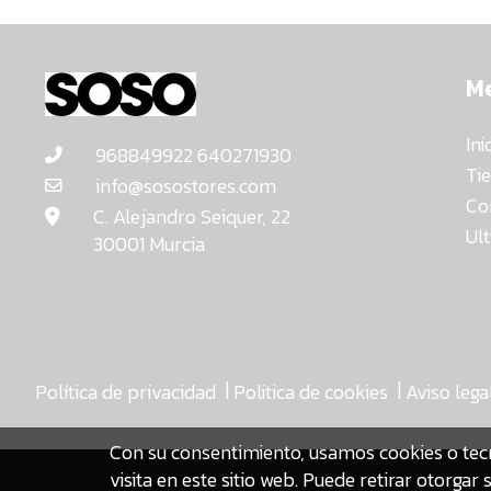
M
Ini
968849922 640271930
Ti
info@sosostores.com
Co
C. Alejandro Seiquer, 22
Ul
30001 Murcia
|
|
Política de privacidad
Politica de cookies
Aviso lega
Con su consentimiento, usamos cookies o tec
visita en este sitio web. Puede retirar otorg
asdfasdf