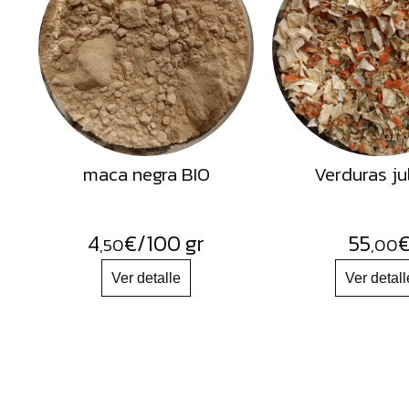
Semillas
Frutos
Secos
Sal
Hierbas
Harinas
maca negra BIO
Verduras ju
Aceites
Flores
4
€
/100 gr
55
,50
,00
Productos
Accesorios
Alimentos
deshidratados