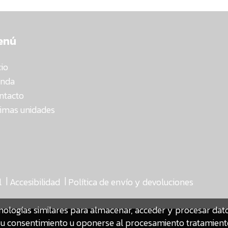
enú
cio
enda
ntacto
timas unidades
|
|
l
Accesibilidad
Política de envío y devoluciones
nologías similares para almacenar, acceder y procesar da
ar su consentimiento u oponerse al procesamiento tratamien