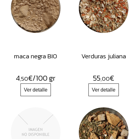
FRUTOS
SECOS
SAL
HIERBAS
HARINAS
ACEITES
maca negra BIO
Verduras juliana
FLORES
PRODUCTOS
4
€
/100 gr
55
€
,50
,00
ACCESORIOS
ALIMENTOS
DESHIDRATADOS