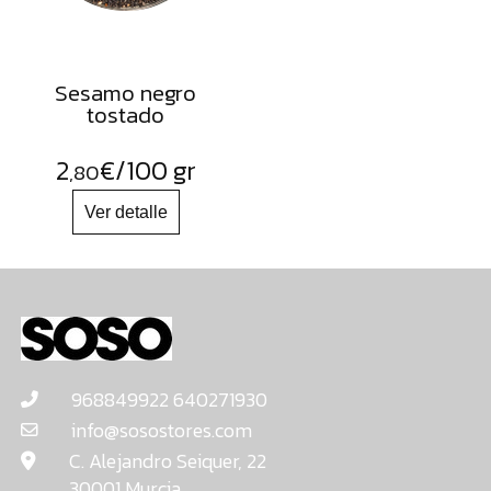
Sesamo negro
tostado
2
€
/100 gr
,80
968849922 640271930
info@sosostores.com
C. Alejandro Seiquer, 22
30001 Murcia