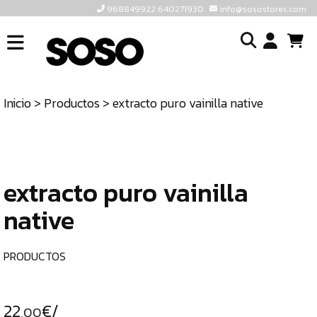
968849922 640271930
info@sosostores.com
INICIO
I
SOSOSTORES
Inicio
>
Productos
> extracto puro vainilla native
TIENDA
o
CONTACTO
cr
un
ULTIMAS
cu
UNIDADES
extracto puro vainilla
native
968849922
640271930
PRODUCTOS
INFO@SOSOSTORES.COM
22
€/
,00