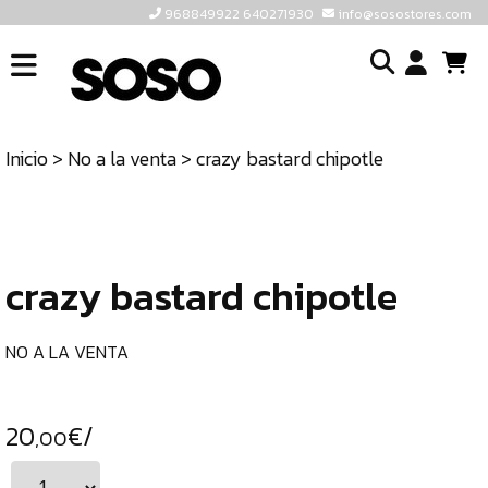
968849922 640271930
info@sosostores.com
INICIO
I
SOSOSTORES
Inicio
>
No a la venta
> crazy bastard chipotle
TIENDA
o
CONTACTO
cr
un
ULTIMAS
cu
UNIDADES
crazy bastard chipotle
968849922
640271930
NO A LA VENTA
INFO@SOSOSTORES.COM
20
€/
,00