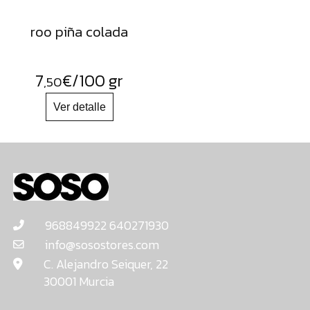
roo piña colada
7
€
/100 gr
,50
968849922 640271930
info@sosostores.com
C. Alejandro Seiquer, 22
30001 Murcia