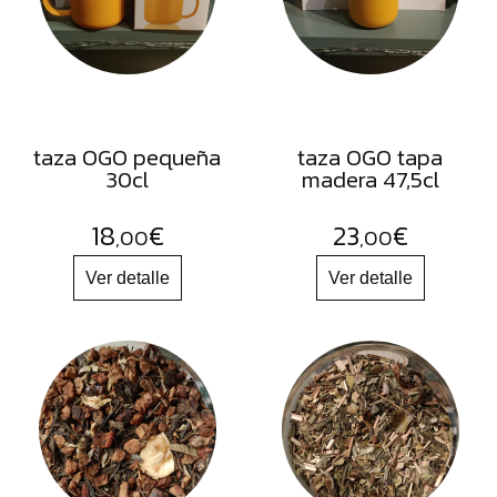
FRUTOS
SECOS
SAL
HIERBAS
HARINAS
taza OGO pequeña
taza OGO tapa
30cl
madera 47,5cl
ACEITES
FLORES
18
€
23
€
,00
,00
PRODUCTOS
ACCESORIOS
ALIMENTOS
DESHIDRATADOS