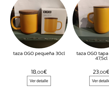
Semillas
Frutos
Secos
Sal
Hierbas
Harinas
Aceites
taza OGO pequeña 30cl
taza OGO tapa
47,5cl
Flores
Productos
18
€
23
,00
,00
Accesorios
Alimentos
deshidratados