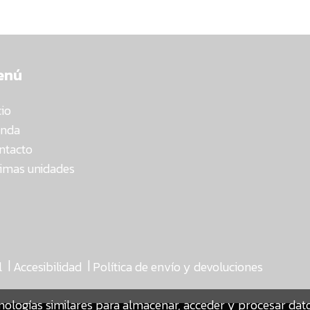
enú
cio
enda
ntacto
timas unidades
|
|
l
Accesibilidad
Política de envío y devoluciones
nologías similares para almacenar, acceder y procesar da