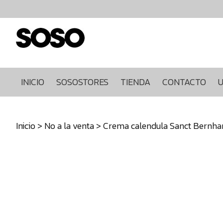
Inicio
Sosostores
Tienda
Contacto
Ultimas
INICIO
SOSOSTORES
TIENDA
CONTACTO
U
unidades
968849922
Inicio
>
No a la venta
> Crema calendula Sanct Bernha
640271930
info@sosostores.com
Tienda