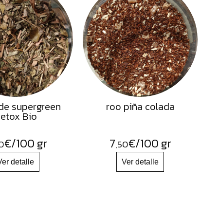
de supergreen
roo piña colada
etox Bio
€
/100 gr
7
€
/100 gr
0
,50