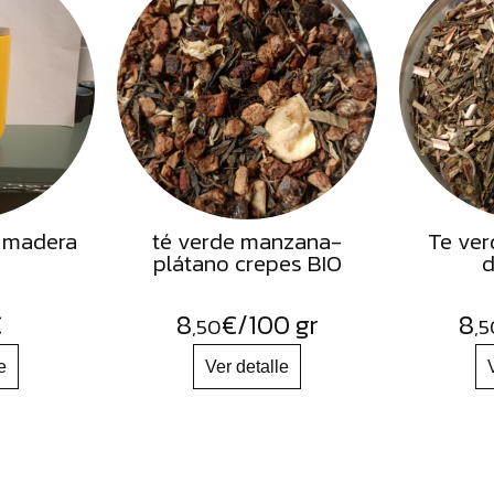
 madera
té verde manzana-
Te ver
plátano crepes BIO
d
€
8
€
/100 gr
8
,50
,5