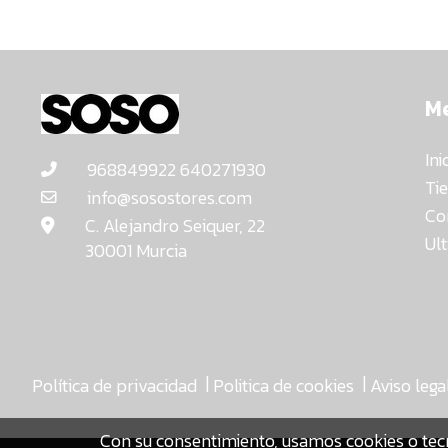
M
Ini
968849922 640271930
Ti
info@sosostores.com
Co
C. Alejandro Seiquer, 22
Ul
30001 Murcia
|
|
Política de privacidad
Politica de cookies
Aviso lega
Con su consentimiento, usamos cookies o tec