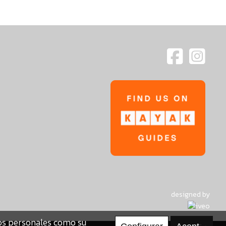
designed by
tos personales como su