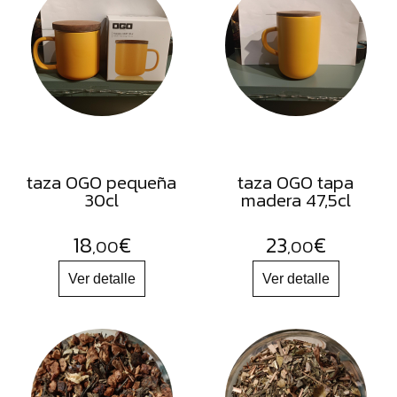
FRUTOS
SECOS
SAL
HIERBAS
HARINAS
ACEITES
taza OGO pequeña
taza OGO tapa
FLORES
30cl
madera 47,5cl
PRODUCTOS
18
€
23
€
ACCESORIOS
,00
,00
ALIMENTOS
DESHIDRATADOS