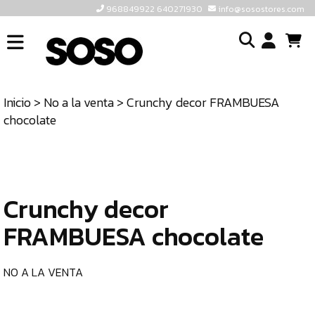
968849922 640271930
info@sosostores.com
INICIO
I
SOSOSTORES
Inicio
>
No a la venta
> Crunchy decor FRAMBUESA
TIENDA
o
chocolate
CONTACTO
cr
un
ULTIMAS
cu
UNIDADES
Crunchy decor
968849922
640271930
FRAMBUESA chocolate
INFO@SOSOSTORES.COM
NO A LA VENTA