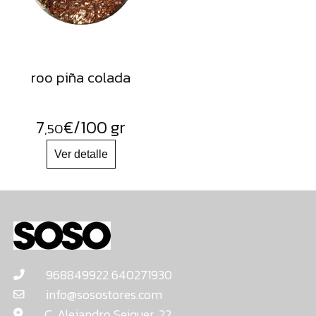
roo piña colada
7
€
/100 gr
,50
968849922 640271930
info@sosostores.com
C. Alejandro Seiquer, 22