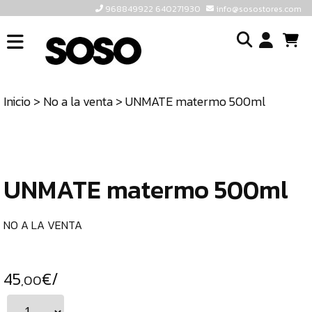
968849922 640271930
info@sosostores.com
INICIO
I
SOSOSTORES
Inicio
>
No a la venta
> UNMATE matermo 500ml
TIENDA
o
CONTACTO
cr
un
ULTIMAS
cu
UNIDADES
UNMATE matermo 500ml
968849922
640271930
NO A LA VENTA
INFO@SOSOSTORES.COM
45
€/
,00