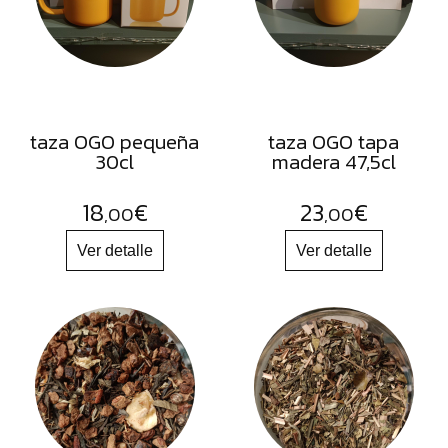
FRUTOS
SECOS
SAL
HIERBAS
HARINAS
taza OGO pequeña
taza OGO tapa
30cl
madera 47,5cl
ACEITES
FLORES
18
€
23
€
,00
,00
PRODUCTOS
ACCESORIOS
ALIMENTOS
DESHIDRATADOS