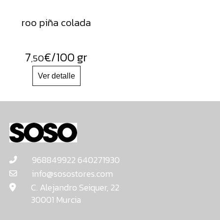
roo piña colada
7
€
/100 gr
,50
968849922 640271930
info@sosostores.com
C. Alejandro Seiquer, 22
30001 Murcia