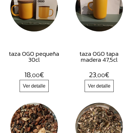
FRUTOS
SECOS
SAL
HIERBAS
HARINAS
ACEITES
taza OGO pequeña
taza OGO tapa
30cl
madera 47,5cl
FLORES
PRODUCTOS
18
€
23
€
,00
,00
ACCESORIOS
ALIMENTOS
DESHIDRATADOS