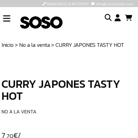
968849922 640271930
info@sosostores.com
INICIO
I
SOSOSTORES
Inicio
>
No a la venta
> CURRY JAPONES TASTY HOT
TIENDA
o
CONTACTO
cr
un
ULTIMAS
cu
UNIDADES
CURRY JAPONES TASTY
HOT
968849922
640271930
NO A LA VENTA
INFO@SOSOSTORES.COM
7
€/
,70