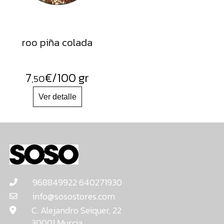
roo piña colada
7
€
/100 gr
,50
968849922 640271930
info@sosostores.com
C. Alejandro Seiquer, 22
30001 Murcia