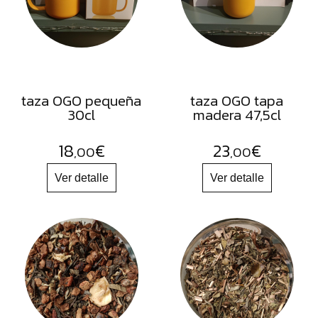
FRUTOS
SECOS
SAL
HIERBAS
HARINAS
taza OGO pequeña
taza OGO tapa
30cl
madera 47,5cl
ACEITES
FLORES
18
€
23
€
,00
,00
PRODUCTOS
ACCESORIOS
ALIMENTOS
DESHIDRATADOS