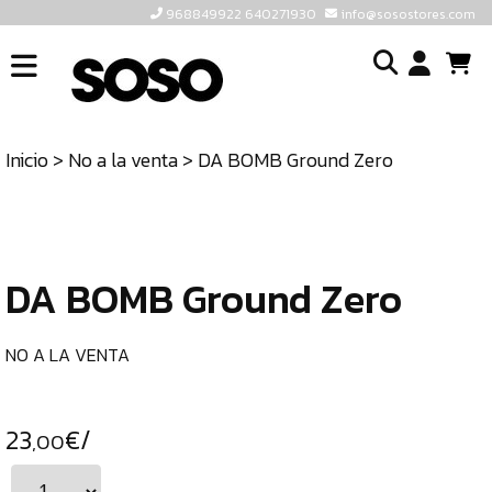
968849922 640271930
info@sosostores.com
INICIO
I
SOSOSTORES
Inicio
>
No a la venta
> DA BOMB Ground Zero
TIENDA
o
CONTACTO
cr
un
ULTIMAS
cu
UNIDADES
DA BOMB Ground Zero
968849922
640271930
NO A LA VENTA
INFO@SOSOSTORES.COM
23
€/
,00