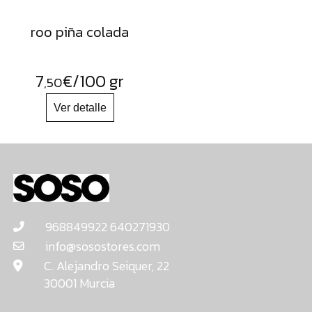
roo piña colada
7
€
/100 gr
,50
968849922 640271930
info@sosostores.com
C. Alejandro Seiquer, 22
30001 Murcia