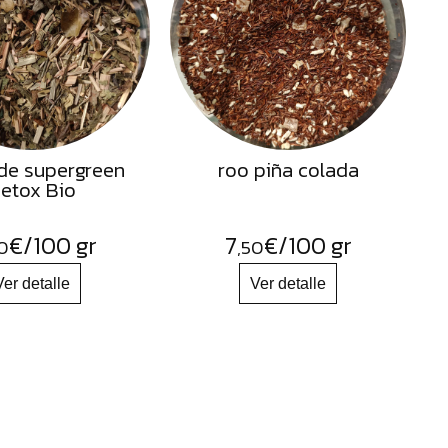
de supergreen
roo piña colada
etox Bio
€
/100 gr
7
€
/100 gr
0
,50