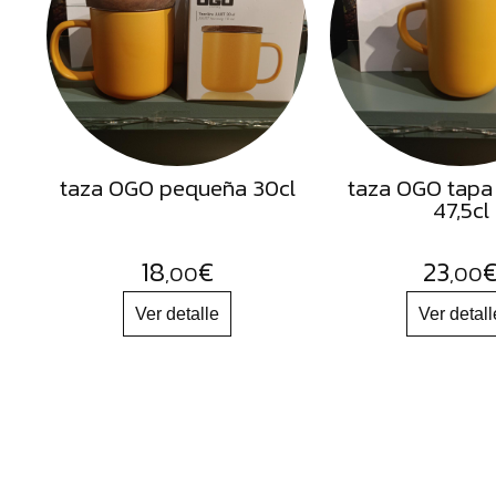
Semillas
Frutos
Secos
Sal
Hierbas
taza OGO pequeña 30cl
taza OGO tapa
Harinas
47,5cl
Aceites
Flores
18
€
23
,00
,00
Productos
Accesorios
Alimentos
deshidratados