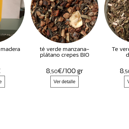
 madera
té verde manzana-
Te ver
plátano crepes BIO
d
€
8
€
/100 gr
8
,50
,5