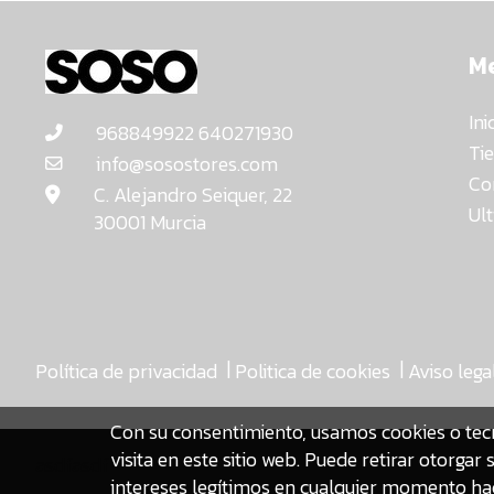
M
Ini
968849922 640271930
Ti
info@sosostores.com
Co
C. Alejandro Seiquer, 22
Ul
30001 Murcia
|
|
Política de privacidad
Politica de cookies
Aviso lega
Con su consentimiento, usamos cookies o tec
visita en este sitio web. Puede retirar otorg
asdfasdf
intereses legítimos en cualquier momento hac