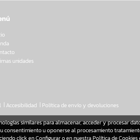
enú
cio
enda
ntacto
timas unidades
|
|
l
Accesibilidad
Política de envío y devoluciones
nologías similares para almacenar, acceder y procesar da
ar su consentimiento u oponerse al procesamiento tratamien
iendo click en Configurar o en nuestra
Política de Cookies 