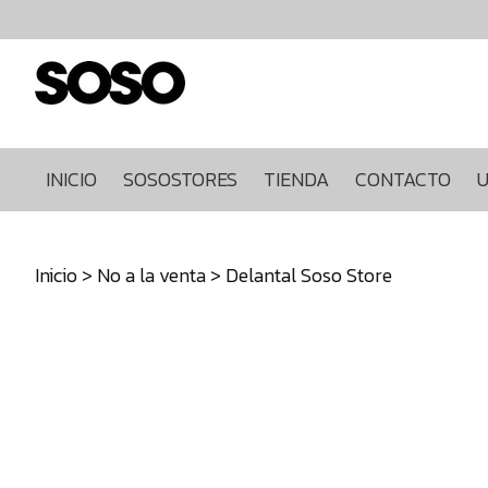
Inicio
Sosostores
Tienda
Contacto
Ultimas
INICIO
SOSOSTORES
TIENDA
CONTACTO
U
unidades
968849922
Inicio
>
No a la venta
> Delantal Soso Store
640271930
info@sosostores.com
Tienda