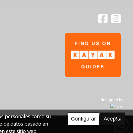
designed by
tos personales como su
to de datos basado en
en este sitio web