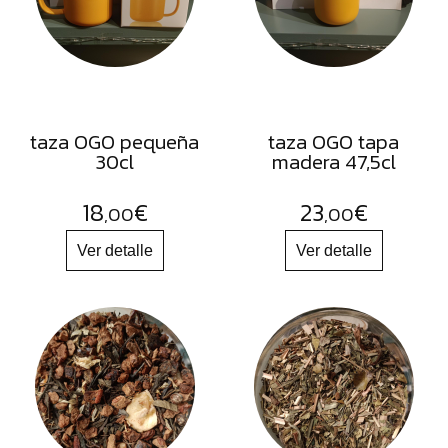
FRUTOS
SECOS
SAL
HIERBAS
HARINAS
taza OGO pequeña
taza OGO tapa
30cl
madera 47,5cl
ACEITES
FLORES
18
€
23
€
,00
,00
PRODUCTOS
ACCESORIOS
ALIMENTOS
DESHIDRATADOS