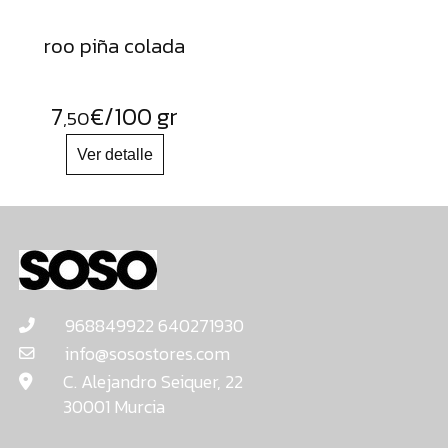
roo piña colada
7
€
/100 gr
,50
968849922 640271930
info@sosostores.com
C. Alejandro Seiquer, 22
30001 Murcia