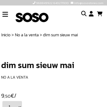
968849922 640271930
info@sosostores.com
INICIO
I
SOSOSTORES
Inicio
>
No a la venta
> dim sum sieuw mai
TIENDA
o
CONTACTO
cr
un
ULTIMAS
cu
UNIDADES
dim sum sieuw mai
968849922
640271930
NO A LA VENTA
INFO@SOSOSTORES.COM
9
€/
,50