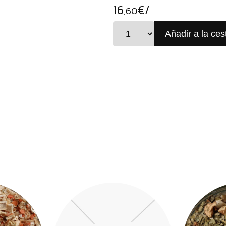
16
€/
,60