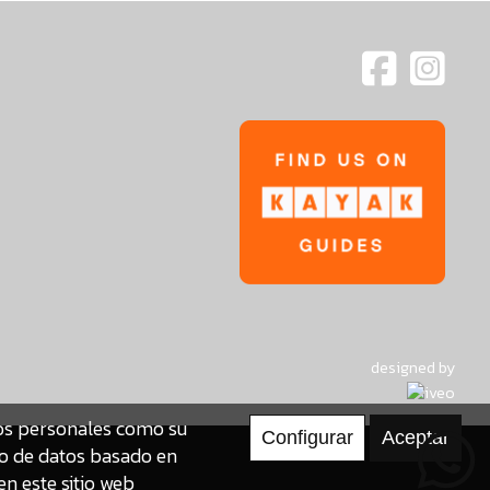
designed by
tos personales como su
to de datos basado en
en este sitio web