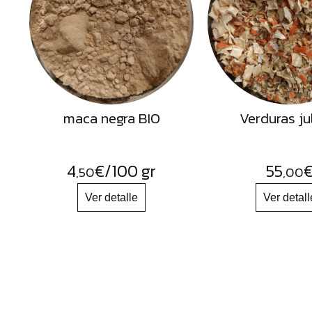
Semillas
Frutos
Secos
Sal
Hierbas
maca negra BIO
Verduras ju
Harinas
Aceites
Flores
4
€
/100 gr
55
,50
,00
Productos
Accesorios
Alimentos
deshidratados