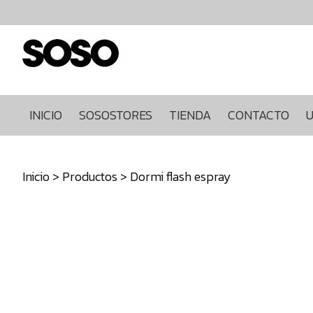
Inicio
Sosostores
Tienda
Contacto
Ultimas
INICIO
SOSOSTORES
TIENDA
CONTACTO
U
unidades
968849922
Inicio
>
Productos
> Dormi flash espray
640271930
info@sosostores.com
Tienda