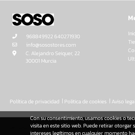
M
Ini
968849922 640271930
Ti
info@sosostores.com
Co
C. Alejandro Seiquer, 22
Ul
30001 Murcia
|
|
Política de privacidad
Politica de cookies
Aviso lega
Con su consentimiento, usamos cookies o tec
visita en este sitio web. Puede retirar otorg
asdfasdf
intereses legítimos en cualquier momento hac