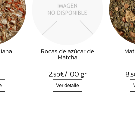
liana
Rocas de azúcar de
Mat
Matcha
€
2
€
/100 gr
8
,50
,5