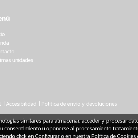
enú
cio
enda
ntacto
timas unidades
|
|
l
Accesibilidad
Política de envío y devoluciones
nologías similares para almacenar, acceder y procesar da
ar su consentimiento u oponerse al procesamiento tratamien
iendo click en Configurar o en nuestra
Política de Cookies 