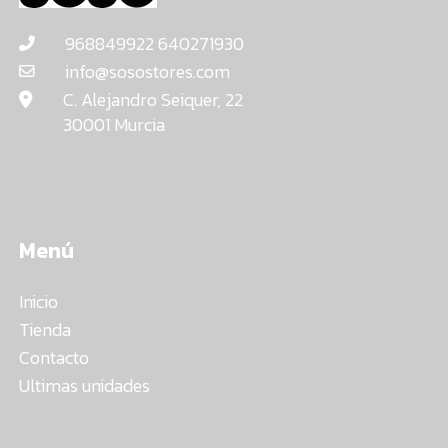
968849922 640271930
info@sosostores.com
C. Alejandro Seiquer, 22
30001 Murcia
Menú
Inicio
Tienda
Contacto
Ultimas unidades