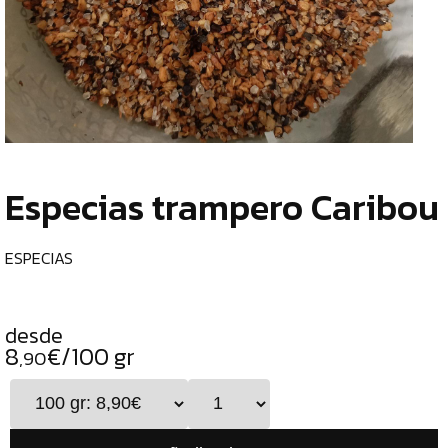
TIENDA
CHOCOLATES
¿
ESPECIALES
o
tu
ESPECIAS
c
ESPECIAS
Especias trampero Caribou
CURRY
PIMIENTAS
ESPECIAS
DUKKAH
TÉS
desde
8
€/100 gr
CAFÉS
,90
GENERAL
ALIMENTOS