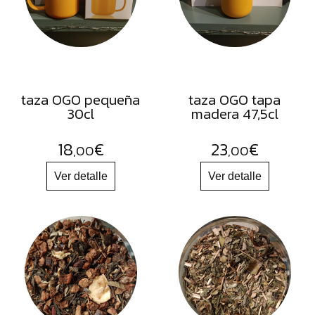
FRUTOS
SECOS
SAL
HIERBAS
HARINAS
taza OGO pequeña
taza OGO tapa
30cl
madera 47,5cl
ACEITES
FLORES
18
€
23
€
,00
,00
PRODUCTOS
ACCESORIOS
ALIMENTOS
DESHIDRATADOS