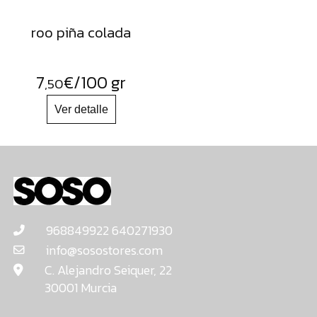
roo piña colada
7
€
/100 gr
,50
968849922 640271930
info@sosostores.com
C. Alejandro Seiquer, 22
30001 Murcia