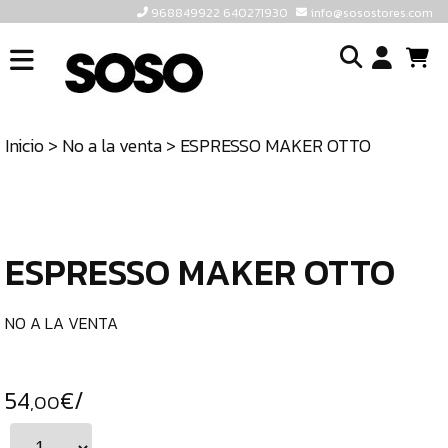
968849922 640271930
info@sosostores.com
INICIO
I
SOSOSTORES
Inicio
>
No a la venta
> ESPRESSO MAKER OTTO
TIENDA
o
CONTACTO
cr
un
ULTIMAS
cu
UNIDADES
ESPRESSO MAKER OTTO
968849922
640271930
NO A LA VENTA
INFO@SOSOSTORES.COM
54
€/
,00