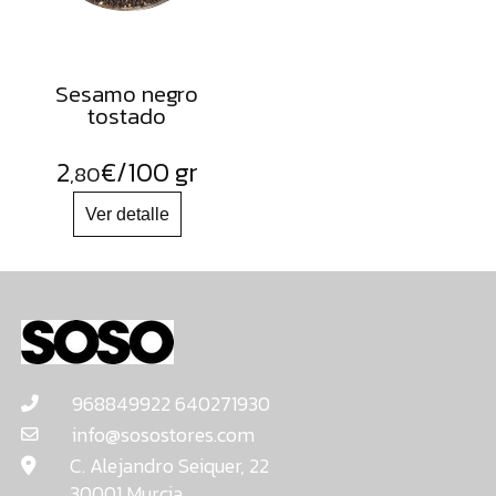
Sesamo negro
tostado
2
€
/100 gr
,80
968849922 640271930
info@sosostores.com
C. Alejandro Seiquer, 22
30001 Murcia