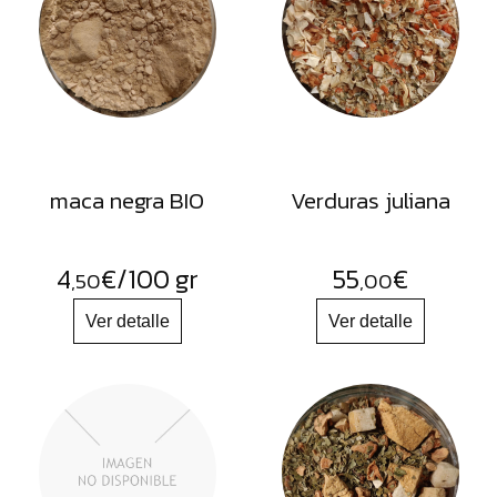
FRUTOS
SECOS
SAL
HIERBAS
HARINAS
ACEITES
maca negra BIO
Verduras juliana
FLORES
PRODUCTOS
4
€
/100 gr
55
€
,50
,00
ACCESORIOS
ALIMENTOS
DESHIDRATADOS