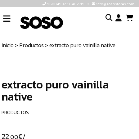
968849922 640271930
info@sosostores.com
INICIO
I
SOSOSTORES
Inicio
>
Productos
> extracto puro vainilla native
TIENDA
o
CONTACTO
cr
un
ULTIMAS
cu
UNIDADES
extracto puro vainilla
native
968849922
640271930
PRODUCTOS
INFO@SOSOSTORES.COM
22
€/
,00