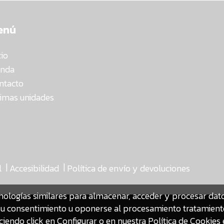
enú
cio
enda
ntacto
timas unidades
|
|
l
Accesibilidad
Política de envío y devoluciones
nologías similares para almacenar, acceder y procesar da
ar su consentimiento u oponerse al procesamiento tratamien
iendo click en Configurar o en nuestra
Política de Cookies 