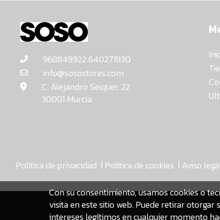
M
Ini
968849922 640271930
Ti
info@sosostores.com
Co
C. Alejandro Seiquer, 22
Ul
30001 Murcia
|
|
Política de privacidad
Politica de cookies
Aviso lega
Con su consentimiento, usamos cookies o tec
visita en este sitio web. Puede retirar otorg
asdfasdf
intereses legítimos en cualquier momento hac