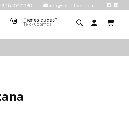
922 640271930
info@sosostores.com
Tienes dudas?
Te ayudamos
Ide
o
crea
una
cuent
zana