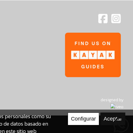
designed by
tos personales como su
to de datos basado en
en este sitio web