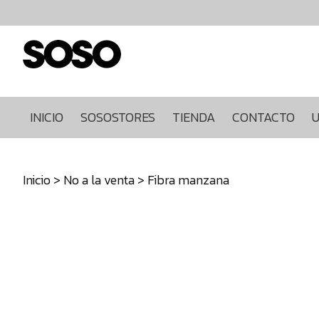
Inicio
Sosostores
Tienda
Contacto
Ultimas
INICIO
SOSOSTORES
TIENDA
CONTACTO
U
unidades
968849922
Inicio
>
No a la venta
> Fibra manzana
640271930
info@sosostores.com
Tienda