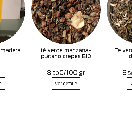
 madera
té verde manzana-
Te ver
plátano crepes BIO
d
€
8
€
/100 gr
8
,50
,5