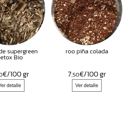
de supergreen
roo piña colada
etox Bio
€
/100 gr
7
€
/100 gr
0
,50