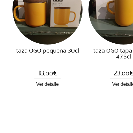
Semillas
Frutos
Secos
Sal
Hierbas
taza OGO pequeña 30cl
taza OGO tapa
Harinas
47,5cl
Aceites
Flores
18
€
23
,00
,00
Productos
Accesorios
Alimentos
deshidratados