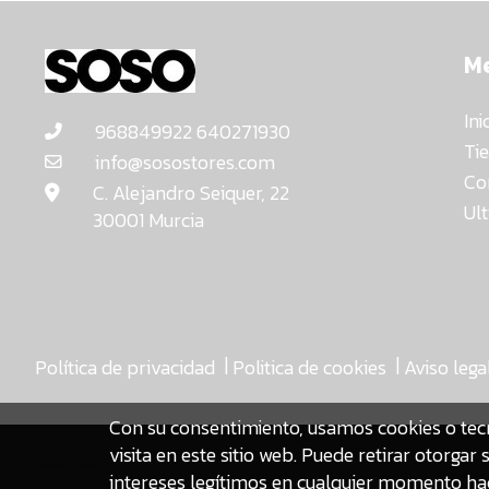
M
Ini
968849922 640271930
Ti
info@sosostores.com
Co
C. Alejandro Seiquer, 22
Ul
30001 Murcia
|
|
Política de privacidad
Politica de cookies
Aviso lega
Con su consentimiento, usamos cookies o tec
visita en este sitio web. Puede retirar otorg
asdfasdf
intereses legítimos en cualquier momento hac