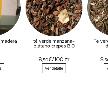
 madera
té verde manzana-
Te ver
plátano crepes BIO
d
€
8
€
/100 gr
8
,50
,5