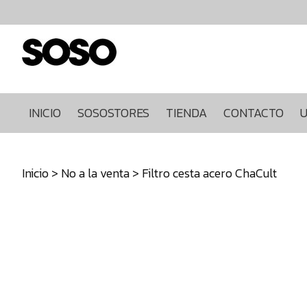
Inicio
Sosostores
Tienda
Contacto
Ultimas
INICIO
SOSOSTORES
TIENDA
CONTACTO
U
unidades
968849922
Inicio
>
No a la venta
> Filtro cesta acero ChaCult
640271930
info@sosostores.com
Tienda