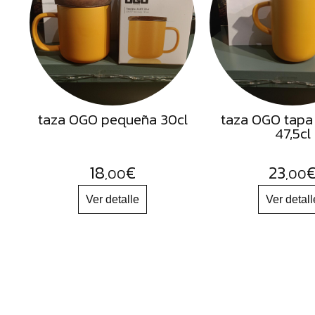
Semillas
Frutos
Secos
Sal
Hierbas
taza OGO pequeña 30cl
taza OGO tapa
Harinas
47,5cl
Aceites
Flores
18
€
23
,00
,00
Productos
Accesorios
Alimentos
deshidratados