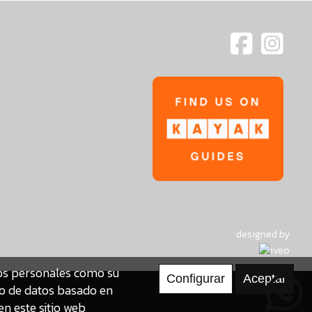
designed by
tos personales como su
to de datos basado en
en este sitio web