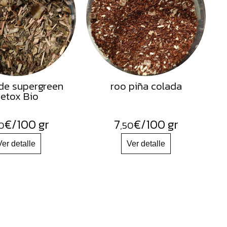
de supergreen
roo piña colada
etox Bio
€
/100 gr
7
€
/100 gr
0
,50