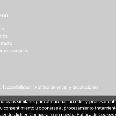
enú
cio
enda
ntacto
timas unidades
|
|
l
Accesibilidad
Política de envío y devoluciones
nologías similares para almacenar, acceder y procesar da
ar su consentimiento u oponerse al procesamiento tratamien
iendo click en Configurar o en nuestra
Política de Cookies 