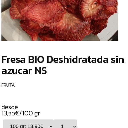
TIENDA
CHOCOLATES
¿
ESPECIALES
o
tu
ESPECIAS
c
TÉS
Fresa BIO Deshidratada sin
CAFÉS
azucar NS
GENERAL
ALIMENTOS
FRUTA
DESHIDRATADOS
CHILES
desde
SETAS
13
€/100 gr
,90
ALGAS