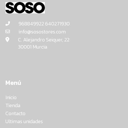
968849922 640271930
info@sosostores.com
C. Alejandro Seiquer, 22
30001 Murcia
Menú
Inicio
Tienda
Contacto
Ultimas unidades