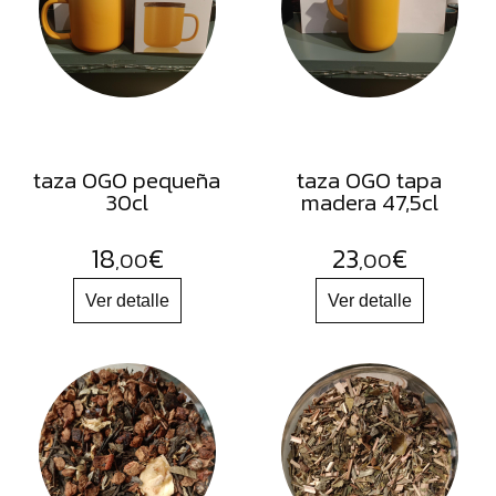
FRUTOS
SECOS
SAL
HIERBAS
HARINAS
taza OGO pequeña
taza OGO tapa
ACEITES
30cl
madera 47,5cl
FLORES
18
€
23
€
,00
,00
PRODUCTOS
ACCESORIOS
ALIMENTOS
DESHIDRATADOS