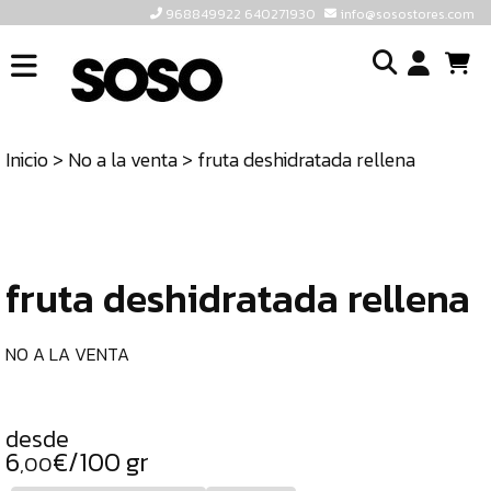
968849922 640271930
info@sosostores.com
INICIO
I
SOSOSTORES
Inicio
>
No a la venta
> fruta deshidratada rellena
TIENDA
o
CONTACTO
cr
un
ULTIMAS
cu
UNIDADES
fruta deshidratada rellena
968849922
640271930
NO A LA VENTA
INFO@SOSOSTORES.COM
desde
6
€/100 gr
,00