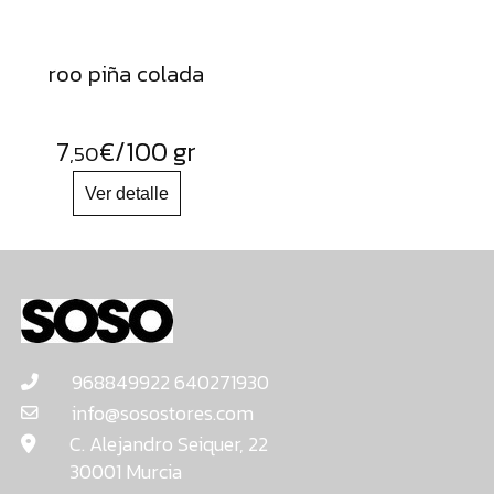
roo piña colada
7
€
/100 gr
,50
968849922 640271930
info@sosostores.com
C. Alejandro Seiquer, 22
30001 Murcia