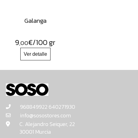
Galanga
9
€
/100 gr
,00
968849922 640271930
info@sosostores.com
C. Alejandro Seiquer, 22
30001 Murcia