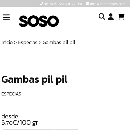
968849922 640271930
info@sosostores.com
INICIO
I
SOSOSTORES
Inicio
>
Especias
> Gambas pil pil
TIENDA
o
CONTACTO
cr
un
ULTIMAS
cu
UNIDADES
Gambas pil pil
968849922
640271930
ESPECIAS
INFO@SOSOSTORES.COM
desde
5
€/100 gr
,70