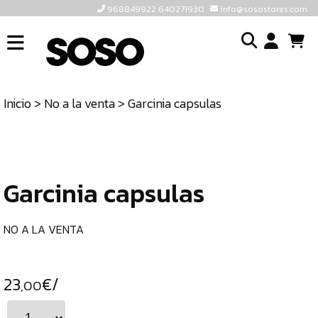
968849922 640271930
info@sosostores.com
INICIO
I
SOSOSTORES
Inicio
>
No a la venta
> Garcinia capsulas
TIENDA
o
CONTACTO
cr
un
ULTIMAS
cu
UNIDADES
Garcinia capsulas
968849922
640271930
NO A LA VENTA
INFO@SOSOSTORES.COM
23
€/
,00