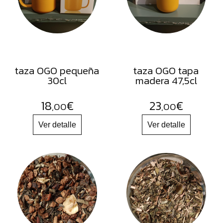
FRUTOS
SECOS
SAL
HIERBAS
HARINAS
taza OGO pequeña
taza OGO tapa
30cl
madera 47,5cl
ACEITES
FLORES
18
€
23
€
,00
,00
PRODUCTOS
ACCESORIOS
ALIMENTOS
DESHIDRATADOS