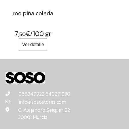
roo piña colada
7
€
/100 gr
,50
968849922 640271930
info@sosostores.com
C. Alejandro Seiquer, 22
30001 Murcia