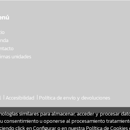
enú
cio
enda
ntacto
timas unidades
|
|
l
Accesibilidad
Política de envío y devoluciones
nologías similares para almacenar, acceder y procesar da
ar su consentimiento u oponerse al procesamiento tratamien
iendo click en Configurar o en nuestra
Política de Cookies 