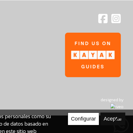
designed by
tos personales como su
to de datos basado en
en este sitio web