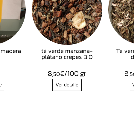
 madera
té verde manzana-
Te ver
plátano crepes BIO
d
€
8
€
/100 gr
8
,50
,5