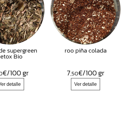
de supergreen
roo piña colada
etox Bio
€
/100 gr
7
€
/100 gr
0
,50