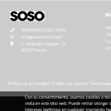
M
Ini
968849922 640271930
Ti
info@sosostores.com
Co
C. Alejandro Seiquer, 22
Ul
30001 Murcia
|
|
Política de privacidad
Politica de cookies
Aviso lega
Con su consentimiento, usamos cookies o tec
visita en este sitio web. Puede retirar otorg
asdfasdf
intereses legítimos en cualquier momento hac