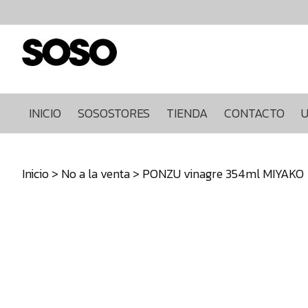
Inicio
Sosostores
Tienda
Contacto
Ultimas
INICIO
SOSOSTORES
TIENDA
CONTACTO
U
unidades
968849922
Inicio
>
No a la venta
> PONZU vinagre 354ml MIYAKO
640271930
info@sosostores.com
Tienda