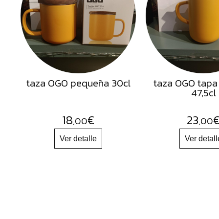
Semillas
Frutos
Secos
Sal
Hierbas
taza OGO pequeña 30cl
taza OGO tapa
Harinas
47,5cl
Aceites
Flores
18
€
23
,00
,00
Productos
Accesorios
Alimentos
deshidratados