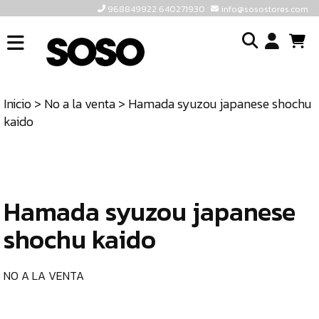
968849922 640271930
info@sosostores.com
INICIO
I
SOSOSTORES
Inicio
>
No a la venta
> Hamada syuzou japanese shochu
TIENDA
o
kaido
CONTACTO
cr
un
ULTIMAS
cu
UNIDADES
Hamada syuzou japanese
968849922
640271930
shochu kaido
INFO@SOSOSTORES.COM
NO A LA VENTA