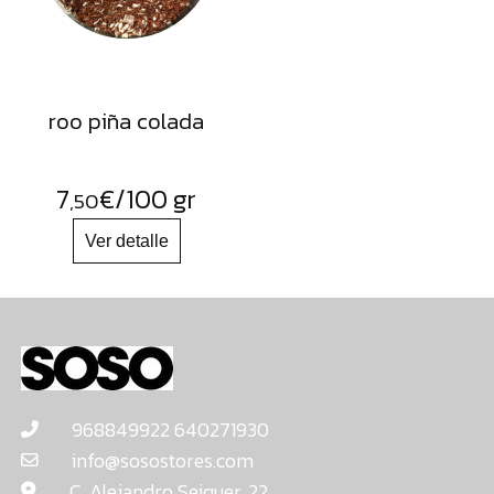
roo piña colada
7
€
/100 gr
,50
968849922 640271930
info@sosostores.com
C. Alejandro Seiquer, 22