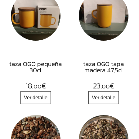
FRUTOS
SECOS
SAL
HIERBAS
HARINAS
ACEITES
taza OGO pequeña
taza OGO tapa
FLORES
30cl
madera 47,5cl
PRODUCTOS
18
€
23
€
ACCESORIOS
,00
,00
ALIMENTOS
DESHIDRATADOS