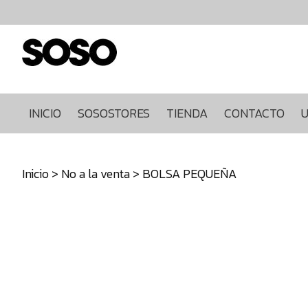
Inicio
Sosostores
Tienda
Contacto
Ultimas
INICIO
SOSOSTORES
TIENDA
CONTACTO
U
unidades
968849922
Inicio
>
No a la venta
> BOLSA PEQUEÑA
640271930
info@sosostores.com
Tienda