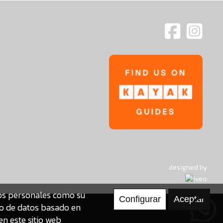
designed by
tos personales como su
to de datos basado en
en este sitio web