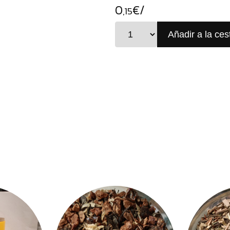
0
€/
,15