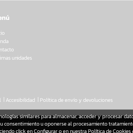
enú
cio
enda
ntacto
timas unidades
|
|
l
Accesibilidad
Política de envío y devoluciones
nologías similares para almacenar, acceder y procesar da
ar su consentimiento u oponerse al procesamiento tratamien
iendo click en Configurar o en nuestra
Política de Cookies 