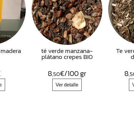
 madera
té verde manzana-
Te ver
plátano crepes BIO
d
€
8
€
/100 gr
8
,50
,5