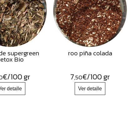
de supergreen
roo piña colada
etox Bio
€
/100 gr
7
€
/100 gr
0
,50