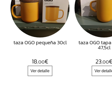
Semillas
Frutos
Secos
Sal
Hierbas
taza OGO pequeña 30cl
taza OGO tapa
Harinas
47,5cl
Aceites
Flores
18
€
23
,00
,00
Productos
Accesorios
Alimentos
deshidratados