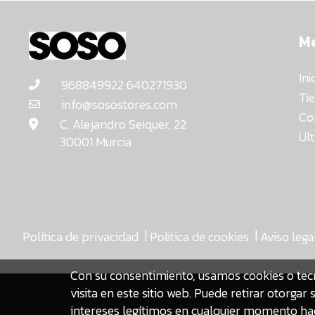
M
Ini
968849922 640271930
Ti
info@sosostores.com
Co
C. Alejandro Seiquer, 22
Ul
30001 Murcia
|
|
Política de privacidad
Politica de cookies
Aviso lega
Con su consentimiento, usamos cookies o tec
visita en este sitio web. Puede retirar otorg
asdfasdf
intereses legítimos en cualquier momento hac