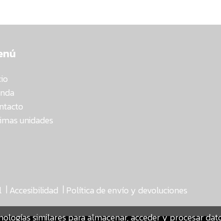
enú
cio
enda
ntacto
timas unidades
|
|
l
Accesibilidad
Política de envío y devoluciones
nologías similares para almacenar, acceder y procesar da