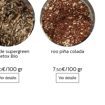
de supergreen
roo piña colada
etox Bio
€
/100 gr
7
€
/100 gr
0
,50