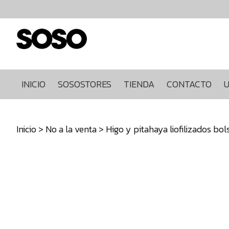
Inicio
Sosostores
Tienda
Contacto
Ultimas
INICIO
SOSOSTORES
TIENDA
CONTACTO
U
unidades
968849922
Inicio
>
No a la venta
> Higo y pitahaya liofilizados bols
640271930
info@sosostores.com
Tienda