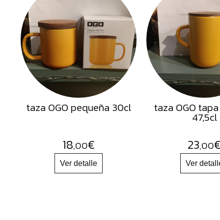
Semillas
Frutos
Secos
Sal
Hierbas
Harinas
Aceites
taza OGO pequeña 30cl
taza OGO tapa
47,5cl
Flores
Productos
18
€
23
,00
,00
Accesorios
Alimentos
deshidratados