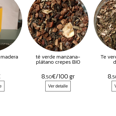
 madera
té verde manzana-
Te ver
plátano crepes BIO
d
€
8
€
/100 gr
8
,50
,5