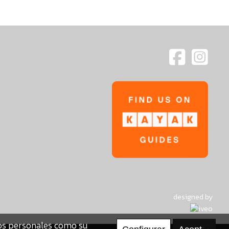
designed by
tos personales como su