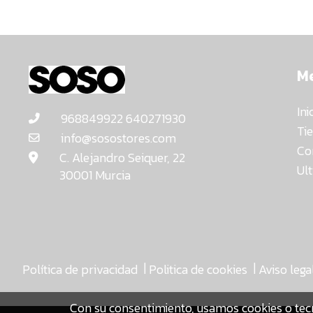
M
Ini
968849922 640271930
Ti
info@sosostores.com
Co
C. Alejandro Seiquer, 22
Ul
30001 Murcia
|
|
Política de privacidad
Politica de cookies
Aviso lega
Con su consentimiento, usamos cookies o tec