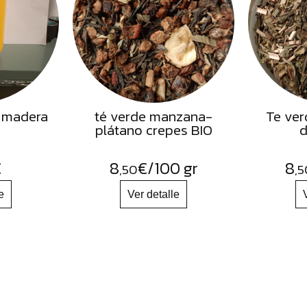
 madera
té verde manzana-
Te ver
plátano crepes BIO
d
€
8
€
/100 gr
8
,50
,5