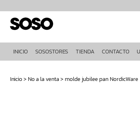
Inicio
Sosostores
Tienda
Contacto
Ultimas
INICIO
SOSOSTORES
TIENDA
CONTACTO
U
unidades
968849922
Inicio
>
No a la venta
> molde jubilee pan NordicWare
640271930
info@sosostores.com
Tienda