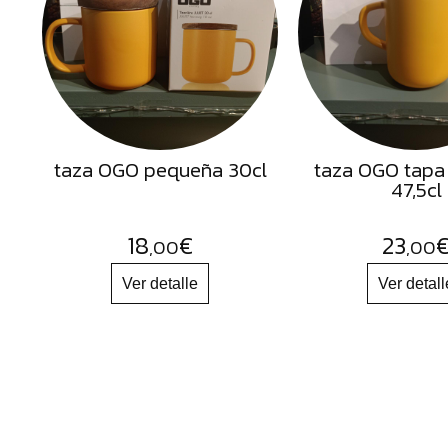
Semillas
Frutos
Secos
Sal
Hierbas
taza OGO pequeña 30cl
taza OGO tapa
Harinas
47,5cl
Aceites
Flores
18
€
23
,00
,00
Productos
Accesorios
Alimentos
deshidratados