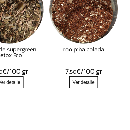
de supergreen
roo piña colada
etox Bio
€
/100 gr
7
€
/100 gr
0
,50