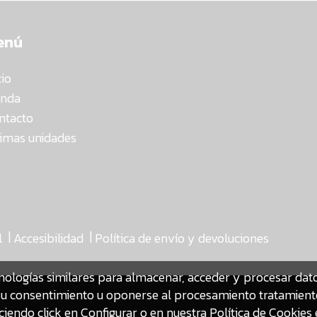
enú
cio
enda
ntacto
timas unidades
|
|
l
Accesibilidad
Política de envío y devoluciones
nologías similares para almacenar, acceder y procesar da
ar su consentimiento u oponerse al procesamiento tratamien
iendo click en Configurar o en nuestra
Política de Cookies 