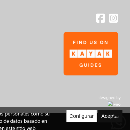
designed by
tos personales como su
to de datos basado en
en este sitio web