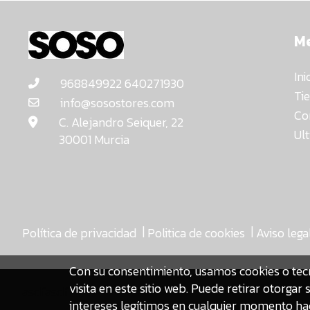
M
Ini
968849922 640271930
Ti
info@sosostores.com
Co
C. Alejandro Seiquer, 22
Ul
30001 Murcia
|
|
Política de privacidad
Politica de cookies
Aviso lega
Con su consentimiento, usamos cookies o tec
visita en este sitio web. Puede retirar otorg
asdfasdf
intereses legítimos en cualquier momento hac