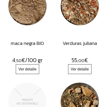
FRUTOS
SECOS
SAL
HIERBAS
HARINAS
ACEITES
maca negra BIO
Verduras juliana
FLORES
PRODUCTOS
4
€
/100 gr
55
€
,50
,00
ACCESORIOS
ALIMENTOS
DESHIDRATADOS