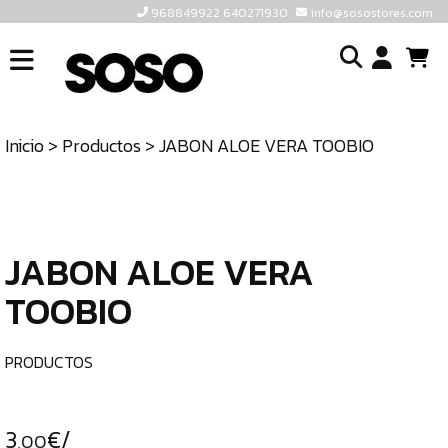
968849922 640271930
info@sosostores.com
INICIO
I
SOSOSTORES
Inicio
>
Productos
> JABON ALOE VERA TOOBIO
TIENDA
o
CONTACTO
cr
un
ULTIMAS
cu
UNIDADES
JABON ALOE VERA
TOOBIO
968849922
640271930
PRODUCTOS
INFO@SOSOSTORES.COM
3
€/
,00