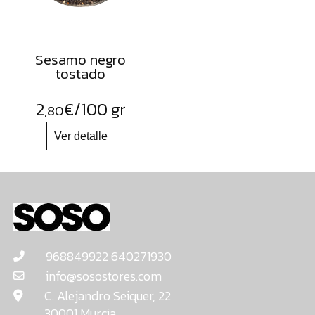
Sesamo negro
tostado
2
€
/100 gr
,80
968849922 640271930
info@sosostores.com
C. Alejandro Seiquer, 22
30001 Murcia