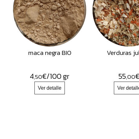
Semillas
Frutos
Secos
Sal
Hierbas
maca negra BIO
Verduras ju
Harinas
Aceites
Flores
4
€
/100 gr
55
,50
,00
Productos
Accesorios
Alimentos
deshidratados