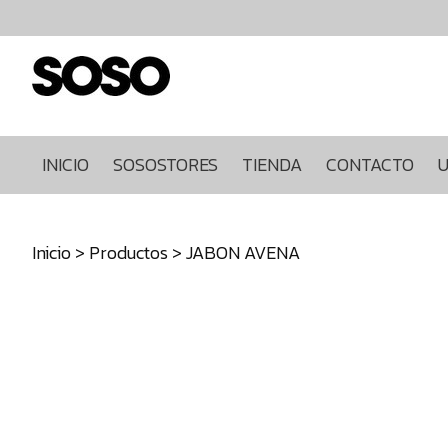
Inicio
Sosostores
Tienda
Contacto
Ultimas
INICIO
SOSOSTORES
TIENDA
CONTACTO
U
unidades
968849922
Inicio
>
Productos
> JABON AVENA
640271930
info@sosostores.com
Tienda