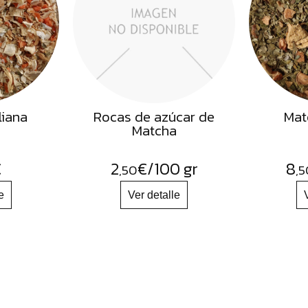
liana
Rocas de azúcar de
Mat
Matcha
€
2
€
/100 gr
8
,50
,5