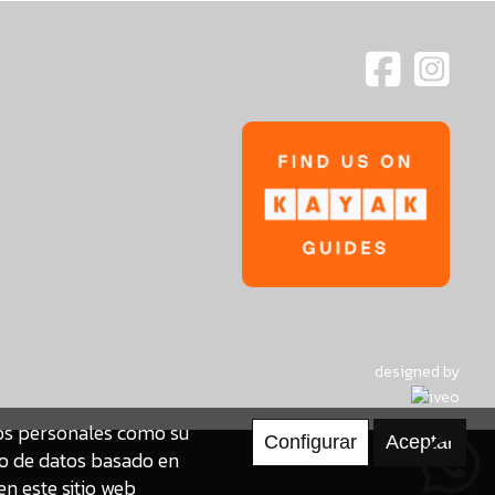
designed by
tos personales como su
to de datos basado en
en este sitio web