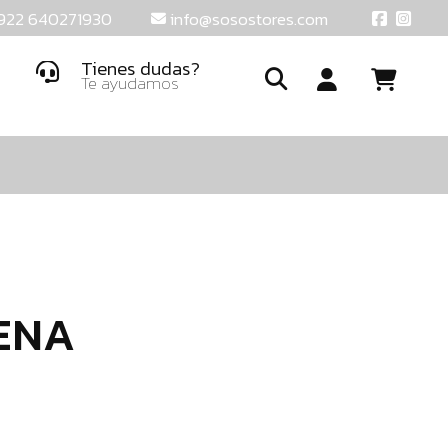
922 640271930
info@sosostores.com
Tienes dudas?
Te ayudamos
Ide
o
crea
una
cuent
ENA