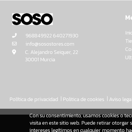
M
Ini
968849922 640271930
Ti
info@sosostores.com
Co
C. Alejandro Seiquer, 22
Ul
30001 Murcia
|
|
Política de privacidad
Politica de cookies
Aviso lega
Con su consentimiento, usamos cookies o tec
visita en este sitio web. Puede retirar otorg
asdfasdf
intereses legítimos en cualquier momento hac