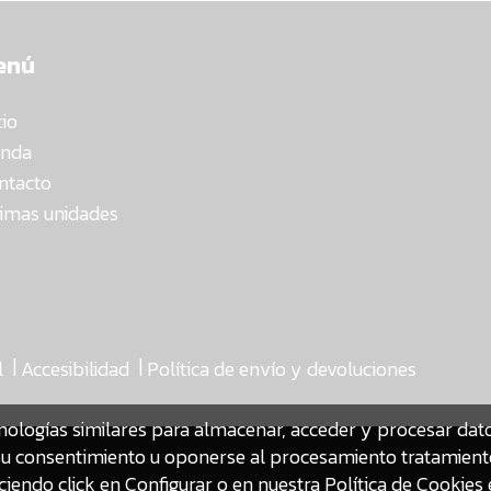
enú
cio
enda
ntacto
timas unidades
|
|
l
Accesibilidad
Política de envío y devoluciones
nologías similares para almacenar, acceder y procesar da
ar su consentimiento u oponerse al procesamiento tratamien
iendo click en Configurar o en nuestra
Política de Cookies 