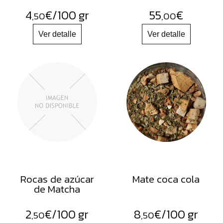
4
€
/100 gr
55
€
,50
,00
Rocas de azúcar
Mate coca cola
de Matcha
2
€
/100 gr
8
€
/100 gr
,50
,50