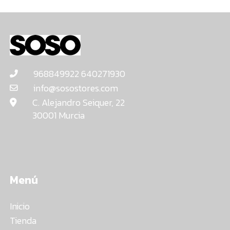
968849922 640271930
info@sosostores.com
C. Alejandro Seiquer, 22
30001 Murcia
Menú
Inicio
Tienda