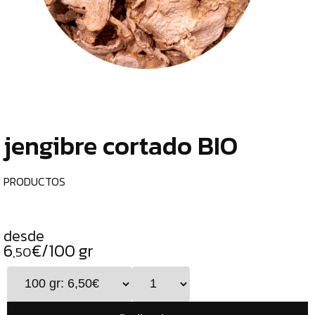
TIENDA
CHOCOLATES
¿
ESPECIALES
o
tu
ESPECIAS
c
TÉS
jengibre cortado BIO
CAFÉS
GENERAL
PRODUCTOS
TOP
VENTAS
desde
INFUSIONES
6
€/100 gr
,50
LEGUMBRES
SEMILLAS