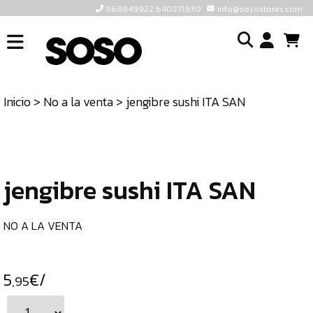
968849922 640271930
info@sosostores.com
INICIO
I
SOSOSTORES
Inicio
>
No a la venta
> jengibre sushi ITA SAN
TIENDA
o
CONTACTO
cr
un
ULTIMAS
cu
UNIDADES
jengibre sushi ITA SAN
968849922
640271930
NO A LA VENTA
INFO@SOSOSTORES.COM
5
€/
,95