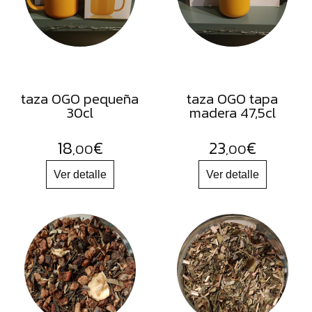
FRUTOS
SECOS
SAL
HIERBAS
HARINAS
taza OGO pequeña
taza OGO tapa
30cl
madera 47,5cl
ACEITES
FLORES
18
€
23
€
,00
,00
PRODUCTOS
ACCESORIOS
ALIMENTOS
DESHIDRATADOS