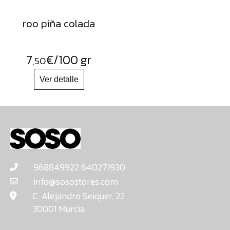
roo piña colada
7
€
/100 gr
,50
968849922 640271930
info@sosostores.com
C. Alejandro Seiquer, 22
30001 Murcia