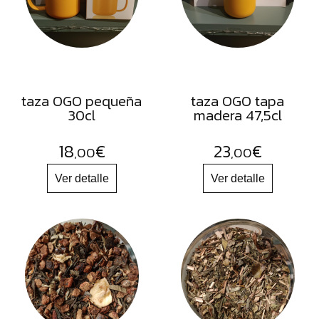
FRUTOS
SECOS
SAL
HIERBAS
HARINAS
taza OGO pequeña
taza OGO tapa
30cl
madera 47,5cl
ACEITES
FLORES
18
€
23
€
,00
,00
PRODUCTOS
ACCESORIOS
ALIMENTOS
DESHIDRATADOS