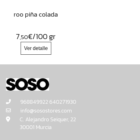
roo piña colada
7
€
/100 gr
,50
968849922 640271930
info@sosostores.com
C. Alejandro Seiquer, 22
30001 Murcia