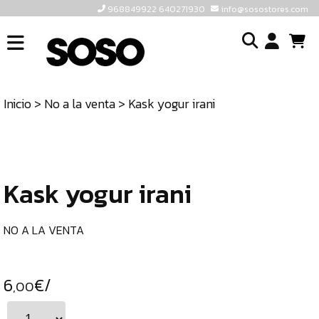
968849922 640271930
info@sosostores.com
INICIO
I
SOSOSTORES
Inicio
>
No a la venta
> Kask yogur irani
TIENDA
o
CONTACTO
cr
un
ULTIMAS
cu
UNIDADES
Kask yogur irani
968849922
640271930
NO A LA VENTA
INFO@SOSOSTORES.COM
6
€/
,00