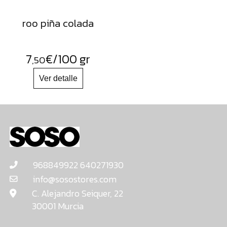
roo piña colada
7
€
/100 gr
,50
968849922 640271930
info@sosostores.com
C. Alejandro Seiquer, 22
30001 Murcia