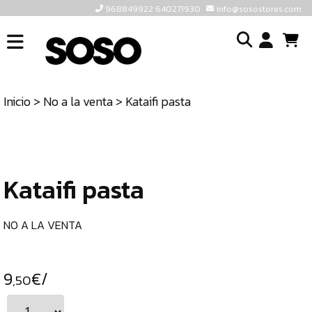
968849922 640271930
info@sosostores.com
INICIO
I
SOSOSTORES
Inicio
>
No a la venta
> Kataifi pasta
TIENDA
o
CONTACTO
cr
un
ULTIMAS
cu
UNIDADES
Kataifi pasta
968849922
640271930
NO A LA VENTA
INFO@SOSOSTORES.COM
9
€/
,50