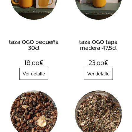
FRUTOS
SECOS
SAL
HIERBAS
HARINAS
taza OGO pequeña
taza OGO tapa
30cl
madera 47,5cl
ACEITES
FLORES
18
€
23
€
,00
,00
PRODUCTOS
ACCESORIOS
ALIMENTOS
DESHIDRATADOS