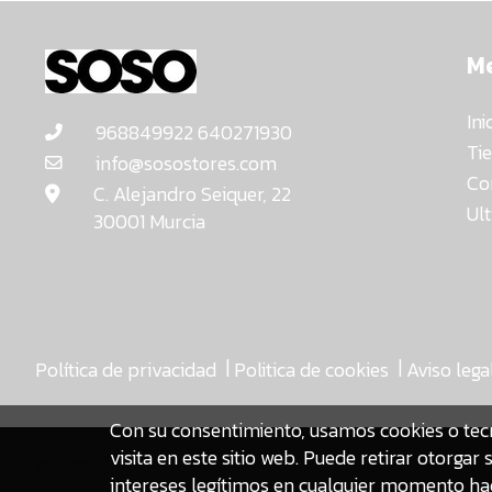
M
Ini
968849922 640271930
Ti
info@sosostores.com
Co
C. Alejandro Seiquer, 22
Ul
30001 Murcia
|
|
Política de privacidad
Politica de cookies
Aviso lega
Con su consentimiento, usamos cookies o tec
visita en este sitio web. Puede retirar otorg
asdfasdf
intereses legítimos en cualquier momento hac