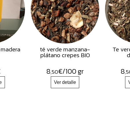
 madera
té verde manzana-
Te ver
plátano crepes BIO
d
€
8
€
/100 gr
8
,50
,5