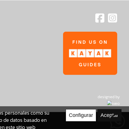
designed by
tos personales como su
to de datos basado en
en este sitio web