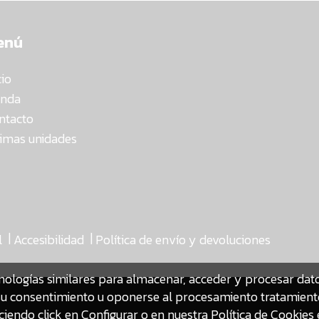
enú
cio
enda
ntacto
timas unidades
|
|
l
Accesibilidad
Política de envío y devoluciones
nologías similares para almacenar, acceder y procesar da
ar su consentimiento u oponerse al procesamiento tratamien
iendo click en Configurar o en nuestra
Política de Cookies 