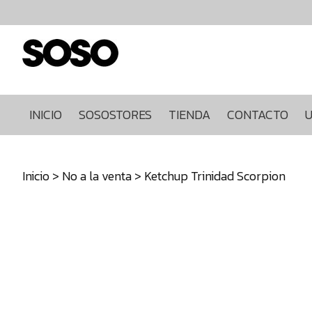
Inicio
Sosostores
Tienda
Contacto
Ultimas
INICIO
SOSOSTORES
TIENDA
CONTACTO
U
unidades
968849922
Inicio
>
No a la venta
> Ketchup Trinidad Scorpion
640271930
info@sosostores.com
Tienda