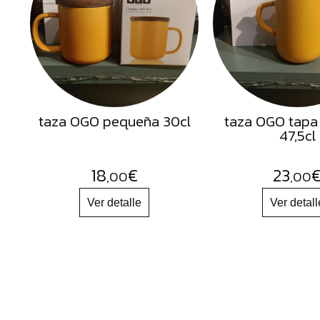
Semillas
Frutos
Secos
Sal
Hierbas
taza OGO pequeña 30cl
taza OGO tapa
Harinas
47,5cl
Aceites
Flores
18
€
23
,00
,00
Productos
Accesorios
Alimentos
deshidratados