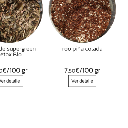
de supergreen
roo piña colada
etox Bio
€
/100 gr
7
€
/100 gr
0
,50