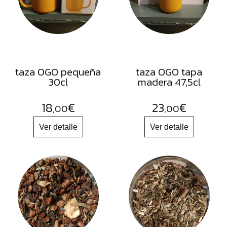
FRUTOS
SECOS
SAL
HIERBAS
HARINAS
taza OGO pequeña
taza OGO tapa
30cl
madera 47,5cl
ACEITES
FLORES
18
€
23
€
,00
,00
PRODUCTOS
ACCESORIOS
ALIMENTOS
DESHIDRATADOS