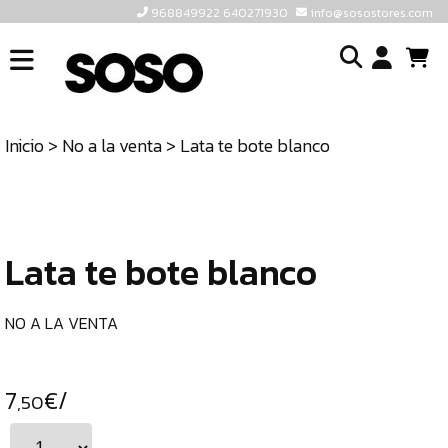
968849922 640271930
info@sosostores.com
INICIO
I
SOSOSTORES
Inicio
>
No a la venta
> Lata te bote blanco
TIENDA
o
CONTACTO
cr
un
ULTIMAS
cu
UNIDADES
Lata te bote blanco
968849922
640271930
NO A LA VENTA
INFO@SOSOSTORES.COM
7
€/
,50