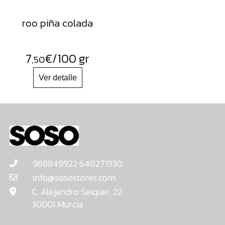
roo piña colada
7
€
/100 gr
,50
968849922 640271930
info@sosostores.com
C. Alejandro Seiquer, 22
30001 Murcia