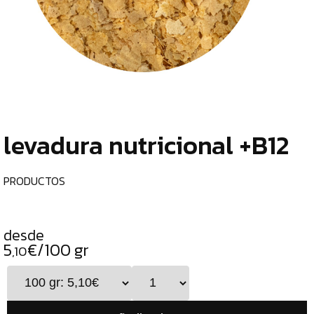
TIENDA
CHOCOLATES
¿
ESPECIALES
o
tu
ESPECIAS
c
TÉS
levadura nutricional +B12
CAFÉS
GENERAL
PRODUCTOS
TOP
VENTAS
desde
INFUSIONES
5
€/100 gr
,10
LEGUMBRES
SEMILLAS