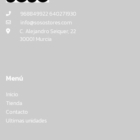
968849922 640271930
info@sosostores.com
C. Alejandro Seiquer, 22
30001 Murcia
Menú
Inicio
Tienda
Contacto
Ultimas unidades