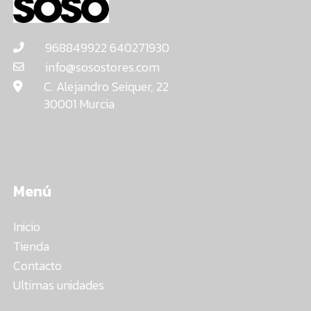
968849922 640271930
info@sosostores.com
C. Alejandro Seiquer, 22
30001 Murcia
Menú
Inicio
Tienda
Contacto
Ultimas unidades