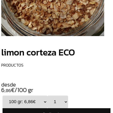
TIENDA
CHOCOLATES
¿
ESPECIALES
o
tu
ESPECIAS
c
TÉS
limon corteza ECO
CAFÉS
GENERAL
PRODUCTOS
TOP
VENTAS
desde
INFUSIONES
6
€/100 gr
,86
LEGUMBRES
SEMILLAS