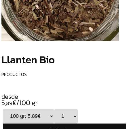
TIENDA
CHOCOLATES
¿
ESPECIALES
o
tu
ESPECIAS
c
TÉS
Llanten Bio
CAFÉS
GENERAL
PRODUCTOS
TOP
VENTAS
desde
INFUSIONES
5
€/100 gr
,89
LEGUMBRES
SEMILLAS