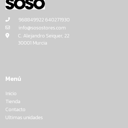
968849922 640271930
info@sosostores.com
C. Alejandro Seiquer, 22
30001 Murcia
Menú
Inicio
Tienda
Contacto
Ultimas unidades